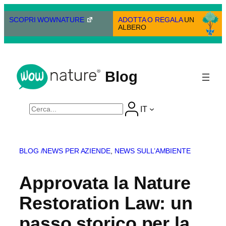
Vai
al
SCOPRI WOWNATURE
ADOTTA O REGALA
UN
ALBERO
contenuto
Blog
Cerca
IT
BLOG /
NEWS PER AZIENDE
, 
NEWS SULL’AMBIENTE
Approvata la Nature
Restoration Law: un
passo storico per la