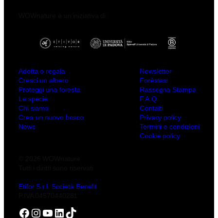
WOWnature è un’iniziativa di:
Adotta o regala
Newsletter
Cresci un albero
Forèstasi
Proteggi una foresta
Rassegna Stampa
Le specie
F.A.Q.
Chi siamo
Contatti
Crea un nuovo bosco
Privacy policy
News
Termini e condizioni
Cookie policy
© 2026 WOWnature
Tutti i diritti sono riservati
Etifor S.r.l. Società Benefit
P.IVA 04570440281
Facebook
Instagram
YouTube
LinkedIn
TikTok