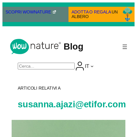
Vai
al
SCOPRI WOWNATURE
ADOTTA O REGALA
UN
ALBERO
contenuto
Blog
Cerca
IT
ARTICOLI RELATIVI A
susanna.ajazi@etifor.com