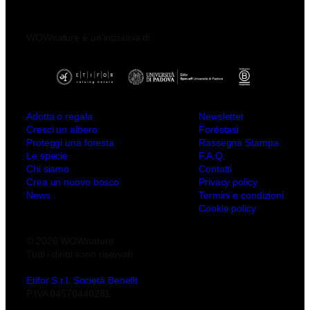
WOWnature è un’iniziativa di:
Adotta o regala
Newsletter
Cresci un albero
Forèstasi
Proteggi una foresta
Rassegna Stampa
Le specie
F.A.Q.
Chi siamo
Contatti
Crea un nuovo bosco
Privacy policy
News
Termini e condizioni
Cookie policy
© 2026 WOWnature
Tutti i diritti sono riservati
Etifor S.r.l. Società Benefit
P.IVA 04570440281