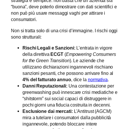
strategia è semplice: non basta che un’azienda sia
“buona”, deve poterlo dimostrare con dati scientifici e
non può più usare messaggi vaghi per attirare i
consumatori.
Non si tratta solo di una crisi d’immagine. I rischi oggi
sono strutturali:
Rischi Legali e Sanzioni:
L’entrata in vigore
della direttiva
ECGT
(
Empowering Consumers
for the Green Transition
). Le aziende che
utilizzano dichiarazioni ingannevoli rischiano
sanzioni pesanti, che possono arrivare fino al
4% del fatturato annuo
, dice la
normativa
.
Danni Reputazionali:
Una contestazione per
greenwashing può innescare crisi mediatiche e
“shitstorm” sui social capaci di distruggere in
pochi giorni una fiducia costruita in decenni.
Esclusione dai mercati:
L’Antitrust (AGCM)
mira a tutelare i consumatori dalla pubblicità
ingannevole, potendo bloccare intere