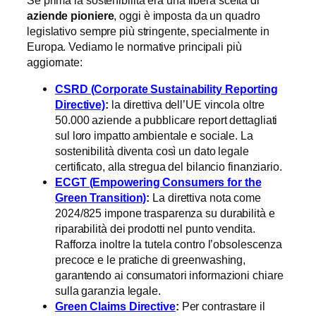
Se prima la sostenibilità era una libera scelta di
aziende pioniere
, oggi è imposta da un quadro
legislativo sempre più stringente, specialmente in
Europa. Vediamo le normative principali più
aggiornate:
CSRD (Corporate Sustainability Reporting
Directive)
:
la direttiva dell’UE vincola oltre
50.000 aziende a pubblicare report dettagliati
sul loro impatto ambientale e sociale. La
sostenibilità diventa così un dato legale
certificato, alla stregua del bilancio finanziario.
ECGT (Empowering Consumers for the
Green Transition)
:
La direttiva nota come
2024/825 impone trasparenza su durabilità e
riparabilità dei prodotti nel punto vendita.
Rafforza inoltre la tutela contro l’obsolescenza
precoce e le pratiche di greenwashing,
garantendo ai consumatori informazioni chiare
sulla garanzia legale.
Green Claims Directive
:
Per contrastare il