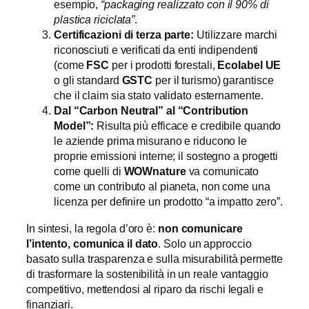
esempio,
“packaging realizzato con il 90% di
plastica riciclata”
.
Certificazioni di terza parte:
Utilizzare marchi
riconosciuti e verificati da enti indipendenti
(come
FSC
per i prodotti forestali,
Ecolabel UE
o gli standard
GSTC
per il turismo) garantisce
che il claim sia stato validato esternamente.
Dal “Carbon Neutral” al “Contribution
Model”:
Risulta più efficace e credibile quando
le aziende prima misurano e riducono le
proprie emissioni interne; il sostegno a progetti
come quelli di
WOWnature
va comunicato
come un contributo al pianeta, non come una
licenza per definire un prodotto “a impatto zero”.
In sintesi, la regola d’oro è:
non comunicare
l’intento, comunica il dato
. Solo un approccio
basato sulla trasparenza e sulla misurabilità permette
di trasformare la sostenibilità in un reale vantaggio
competitivo, mettendosi al riparo da rischi legali e
finanziari.