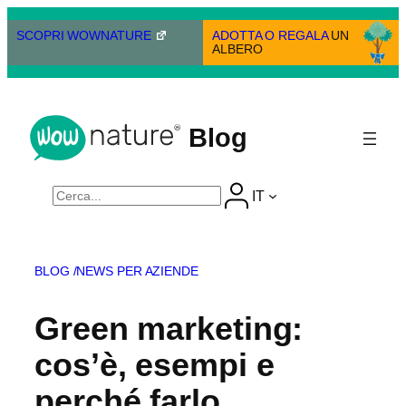
Vai
al
SCOPRI WOWNATURE
ADOTTA O REGALA
UN
ALBERO
contenuto
Blog
Cerca
IT
BLOG /
NEWS PER AZIENDE
Green marketing:
cos’è, esempi e
perché farlo