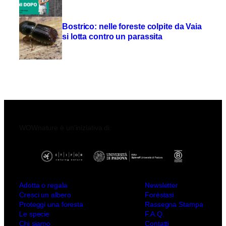
Bostrico: nelle foreste colpite da Vaia
si lotta contro un parassita
WOWnature è un’iniziativa di:
Adotta o regala
Newsletter
Cresci un albero
Forèstasi
Proteggi una foresta
Rassegna Stampa
Le specie
F.A.Q.
Chi siamo
Contatti