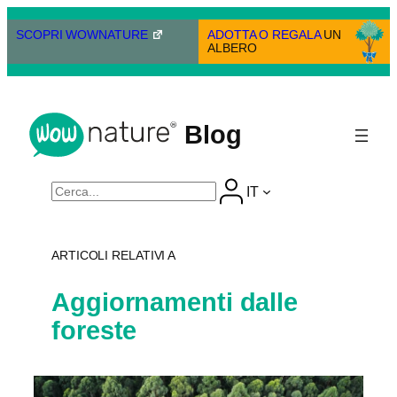
Vai
al
SCOPRI WOWNATURE
ADOTTA O REGALA
UN
ALBERO
contenuto
Blog
Cerca
IT
ARTICOLI RELATIVI A
Aggiornamenti dalle
foreste