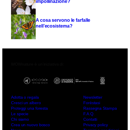
impollinazione?
A cosa servono le farfalle
nell’ecosistema?
WOWnature è un’iniziativa di:
Adotta o regala
Newsletter
Cresci un albero
Forèstasi
Proteggi una foresta
Rassegna Stampa
Le specie
F.A.Q.
Chi siamo
Contatti
Crea un nuovo bosco
Privacy policy