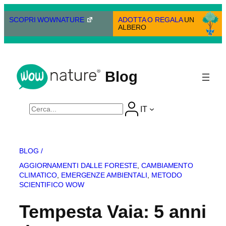
Vai
al
SCOPRI WOWNATURE
ADOTTA O REGALA
UN
ALBERO
contenuto
Blog
Cerca
IT
BLOG /
AGGIORNAMENTI DALLE FORESTE
, 
CAMBIAMENTO
CLIMATICO
, 
EMERGENZE AMBIENTALI
, 
METODO
SCIENTIFICO WOW
Tempesta Vaia: 5 anni