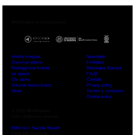
WOWnature è un’iniziativa di:
Adotta o regala
Newsletter
Cresci un albero
Forèstasi
Proteggi una foresta
Rassegna Stampa
Le specie
F.A.Q.
Chi siamo
Contatti
Crea un nuovo bosco
Privacy policy
News
Termini e condizioni
Cookie policy
© 2026 WOWnature
Tutti i diritti sono riservati
Etifor S.r.l. Società Benefit
P.IVA 04570440281