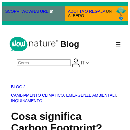
Vai
al
SCOPRI WOWNATURE
ADOTTA O REGALA
UN
ALBERO
contenuto
Blog
Cerca
IT
BLOG /
CAMBIAMENTO CLIMATICO
, 
EMERGENZE AMBIENTALI
, 
INQUINAMENTO
Cosa significa
Carbon Footprint?