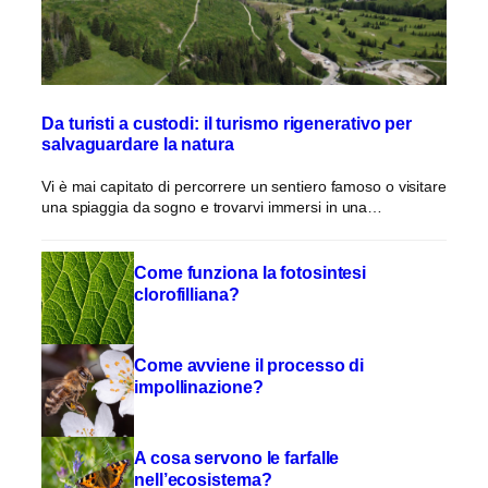
Da turisti a custodi: il turismo rigenerativo per
salvaguardare la natura
Vi è mai capitato di percorrere un sentiero famoso o visitare
una spiaggia da sogno e trovarvi immersi in una…
Come funziona la fotosintesi
clorofilliana?
Come avviene il processo di
impollinazione?
A cosa servono le farfalle
nell’ecosistema?