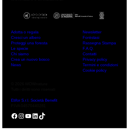
Adotta o regala
Newsletter
Cresci un albero
Forèstasi
Proteggi una foresta
Rassegna Stampa
Le specie
F.A.Q.
Chi siamo
Contatti
Crea un nuovo bosco
Privacy policy
News
Termini e condizioni
Cookie policy
© 2026 WOWnature
Tutti i diritti sono riservati
Etifor S.r.l. Società Benefit
P.IVA 04570440281
Facebook
Instagram
YouTube
LinkedIn
TikTok