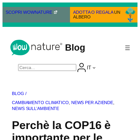
Vai
al
SCOPRI WOWNATURE
ADOTTA O REGALA
UN
ALBERO
contenuto
Blog
Cerca
IT
BLOG /
CAMBIAMENTO CLIMATICO
, 
NEWS PER AZIENDE
, 
NEWS SULL’AMBIENTE
Perchè la COP16 è
importante per le