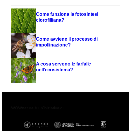
Come funziona la fotosintesi
clorofilliana?
Come avviene il processo di
impollinazione?
A cosa servono le farfalle
nell’ecosistema?
WOWnature è un’iniziativa di: