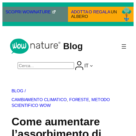
Vai
al
SCOPRI WOWNATURE
ADOTTA O REGALA
UN
ALBERO
contenuto
Blog
Cerca
IT
BLOG /
CAMBIAMENTO CLIMATICO
, 
FORESTE
, 
METODO
SCIENTIFICO WOW
Come aumentare
l’assorbimento di