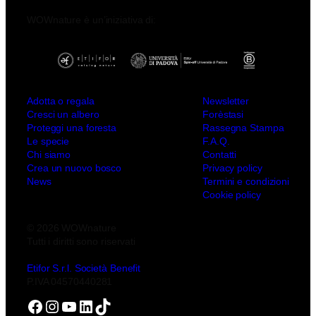
WOWnature è un’iniziativa di:
Adotta o regala
Newsletter
Cresci un albero
Forèstasi
Proteggi una foresta
Rassegna Stampa
Le specie
F.A.Q.
Chi siamo
Contatti
Crea un nuovo bosco
Privacy policy
News
Termini e condizioni
Cookie policy
© 2026 WOWnature
Tutti i diritti sono riservati
Etifor S.r.l. Società Benefit
P.IVA 04570440281
Facebook
Instagram
YouTube
LinkedIn
TikTok