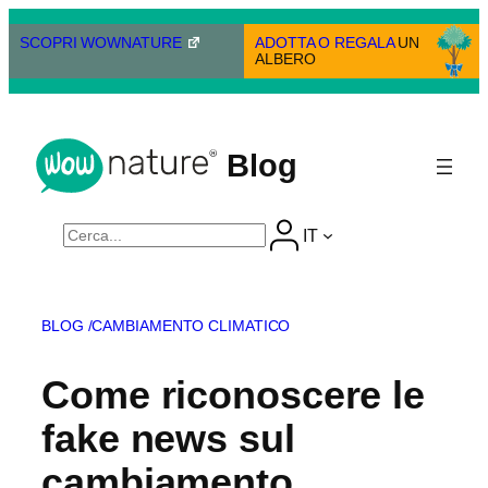
Vai
al
SCOPRI WOWNATURE
ADOTTA O REGALA
UN
ALBERO
contenuto
Blog
Cerca
IT
BLOG /
CAMBIAMENTO CLIMATICO
Come riconoscere le
fake news sul
cambiamento