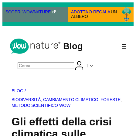
Vai
al
SCOPRI WOWNATURE
ADOTTA O REGALA
UN
ALBERO
contenuto
Blog
Cerca
IT
BLOG /
BIODIVERSITÀ
, 
CAMBIAMENTO CLIMATICO
, 
FORESTE
, 
METODO SCIENTIFICO WOW
Gli effetti della crisi
climatica sulle