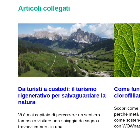
Articoli collegati
Da turisti a custodi: il turismo
Come funz
rigenerativo per salvaguardare la
clorofilli
natura
Scopri come fu
perché metà d
Vi è mai capitato di percorrere un sentiero
come sostener
famoso o visitare una spiaggia da sogno e
con WOWnat
trovarvi immersi in una…