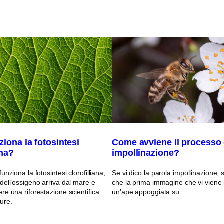
iona la fotosintesi
Come avviene il processo 
ana?
impollinazione?
nziona la fotosintesi clorofilliana,
Se vi dico la parola impollinazione
ell’ossigeno arriva dal mare e
che la prima immagine che vi viene
e una riforestazione scientifica
un’ape appoggiata su…
ure.