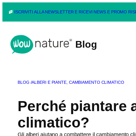
Vai
ISCRIVITI ALLA NEWSLETTER E RICEVI NEWS E PROMO RI
al
contenuto
Blog
BLOG /
ALBERI E PIANTE
, 
CAMBIAMENTO CLIMATICO
Perché piantare 
climatico?
Gli alberi aiutano a combattere il cambiamento cl