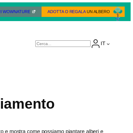
I WOWNATURE
ADOTTA O REGALA
UN ALBERO
IT
Cerca
biamento
esto e mostra come possiamo piantare alberi e