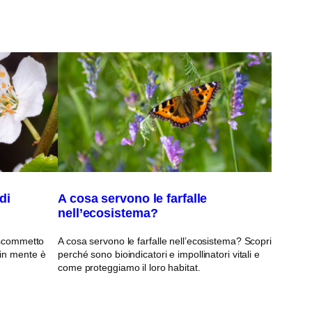
di
A cosa servono le farfalle
nell’ecosistema?
, scommetto
A cosa servono le farfalle nell’ecosistema? Scopri
 in mente è
perché sono bioindicatori e impollinatori vitali e
come proteggiamo il loro habitat.