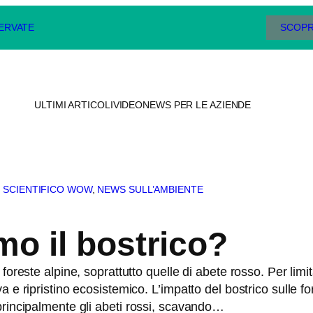
SERVATE
SCOPR
ULTIMI ARTICOLI
VIDEO
NEWS PER LE AZIENDE
 SCIENTIFICO WOW
, 
NEWS SULL’AMBIENTE
o il bostrico?
foreste alpine, soprattutto quelle di abete rosso. Per lim
 e ripristino ecosistemico. L’impatto del bostrico sulle fo
principalmente gli abeti rossi, scavando…