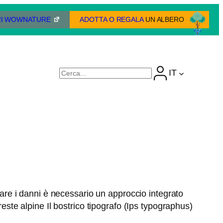
I WOWNATURE
ADOTTA O REGALA
UN ALBERO
IT
Cerca
itare i danni è necessario un approccio integrato
reste alpine Il bostrico tipografo (Ips typographus)