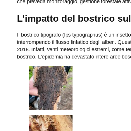
che preveda monitoraggio, gestione forestale attiv
L’impatto del bostrico sul
Il bostrico tipografo (Ips typographus) è un insett
interrompendo il flusso linfatico degli alberi. Qu
2018. Infatti, venti meteorologici estremi, come tem
bostrico. L’epidemia ha devastato intere aree bosch