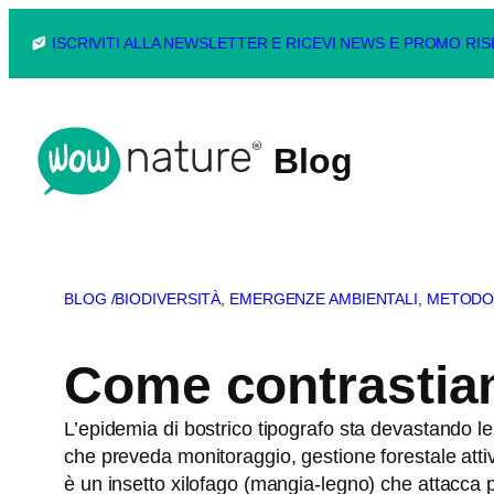
Vai
ISCRIVITI ALLA NEWSLETTER E RICEVI NEWS E PROMO RI
al
contenuto
Blog
BLOG /
BIODIVERSITÀ
, 
EMERGENZE AMBIENTALI
, 
METODO
Come contrastiam
L’epidemia di bostrico tipografo sta devastando le 
che preveda monitoraggio, gestione forestale attiva
è un insetto xilofago (mangia-legno) che attacca 