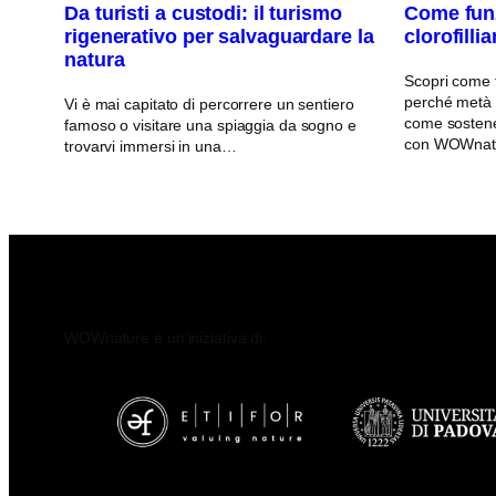
Da turisti a custodi: il turismo
Come funz
rigenerativo per salvaguardare la
clorofilli
natura
Scopri come fu
perché metà d
Vi è mai capitato di percorrere un sentiero
come sostener
famoso o visitare una spiaggia da sogno e
con WOWnat
trovarvi immersi in una…
WOWnature è un’iniziativa di: