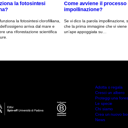
iona la fotosintesi
Come avviene il processo 
ana?
impollinazione?
nziona la fotosintesi clorofilliana,
Se vi dico la parola impollinazione
ell’ossigeno arriva dal mare e
che la prima immagine che vi viene
e una riforestazione scientifica
un’ape appoggiata su…
ure.
Adotta o regala
Cresci un albero
Proteggi una fores
Le specie
Chi siamo
Crea un nuovo bo
News