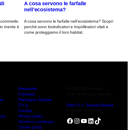
di
A cosa servono le farfalle
nell’ecosistema?
, scommetto
A cosa servono le farfalle nell’ecosistema? Scopri
 in mente è
perché sono bioindicatori e impollinatori vitali e
come proteggiamo il loro habitat.
Newsletter
© 2026 WOWnature
Forèstasi
Tutti i diritti sono riservati
ta
Rassegna Stampa
F.A.Q.
Etifor S.r.l. Società Benefit
Contatti
P.IVA 04570440281
sco
Privacy policy
Facebook
Instagram
YouTube
LinkedIn
TikTok
Termini e condizioni
Cookie policy