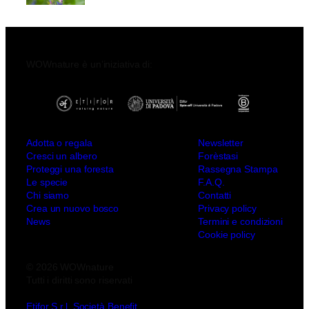
WOWnature è un’iniziativa di:
Adotta o regala
Newsletter
Cresci un albero
Forèstasi
Proteggi una foresta
Rassegna Stampa
Le specie
F.A.Q.
Chi siamo
Contatti
Crea un nuovo bosco
Privacy policy
News
Termini e condizioni
Cookie policy
© 2026 WOWnature
Tutti i diritti sono riservati
Etifor S.r.l. Società Benefit