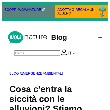
Vai
al
SCOPRI WOWNATURE
ADOTTA O REGALA
UN
ALBERO
contenuto
Blog
Cerca
IT
BLOG /
EMERGENZE AMBIENTALI
Cosa c’entra la
siccità con le
alluvioni? Stiamo