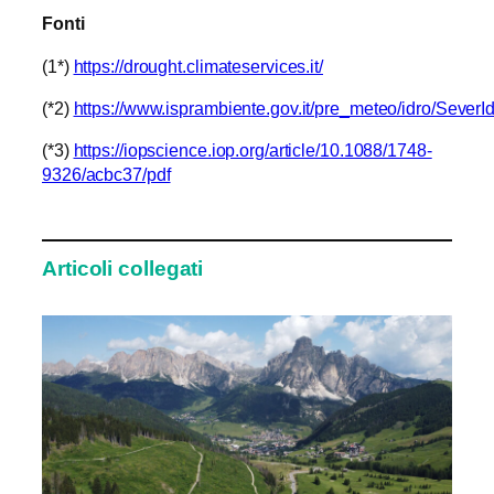
Fonti
(1*)
https://drought.climateservices.it/
(*2)
https://www.isprambiente.gov.it/pre_meteo/idro/SeverId
(*3)
https://iopscience.iop.org/article/10.1088/1748-
9326/acbc37/pdf
Articoli collegati