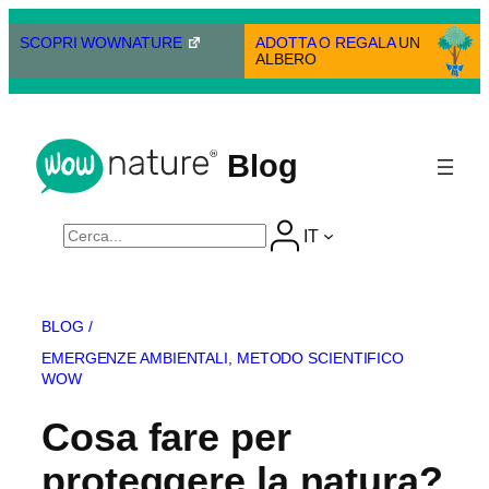
Vai
al
SCOPRI WOWNATURE
ADOTTA O REGALA
UN
ALBERO
contenuto
Blog
Cerca
IT
BLOG /
EMERGENZE AMBIENTALI
, 
METODO SCIENTIFICO
WOW
Cosa fare per
proteggere la natura?