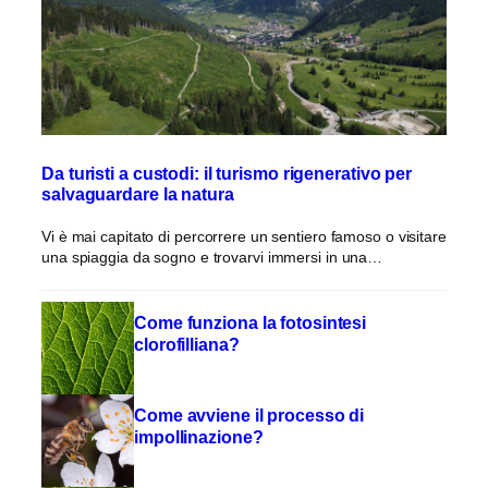
Da turisti a custodi: il turismo rigenerativo per
salvaguardare la natura
Vi è mai capitato di percorrere un sentiero famoso o visitare
una spiaggia da sogno e trovarvi immersi in una…
Come funziona la fotosintesi
clorofilliana?
Come avviene il processo di
impollinazione?