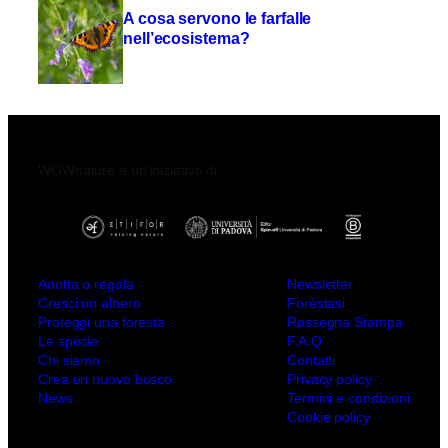
A cosa servono le farfalle
nell’ecosistema?
WOWnature è un’iniziativa di:
Adotta o regala
Newsletter
Cresci un albero
Forèstasi
Proteggi una foresta
Rassegna Stampa
Le specie
F.A.Q.
Chi siamo
Contatti
Crea un nuovo bosco
Privacy policy
News
Termini e condizioni
Cookie policy