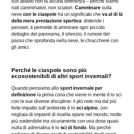
sull’asfalto non fa alcuna differenza – perché siamo
nati camminatori, non sciatori.
Camminare
sulla
neve
con le ciaspole
ha un significato che
va al di là
della mera prestazione sportiva
: distende i
pensieri, ti permette di ammirare ogni piccolo
dettaglio del panorama, il silenzio, il rumore del
passo che sprofonda nella neve, le chiacchiere con
gli amici.
Perché le ciaspole sono più
ecosostenibili di altri sport invernali?
Quando pensiamo allo
sport invernale per
definizione
la prima cosa che viene in mente è lo sci
con le sue diverse discipline: il più noto ma dal più
forte impatto sull’ambiente è lo
sci alpino
, con
migliaia di impianti di risalita sparsi nel mondo; molto
più sostenibile ma sicuramente con una dose quasi
nulla di adrenalina è lo
sci di fondo
. Ma perché