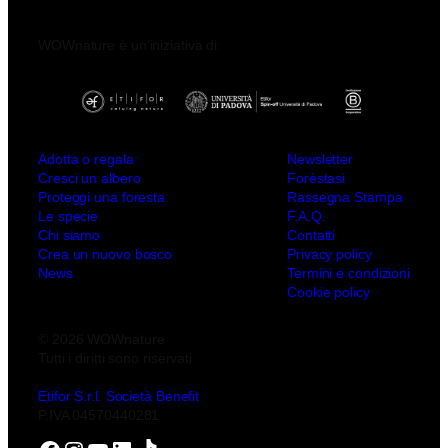
WOWnature è un’iniziativa di:
Adotta o regala
Newsletter
Cresci un albero
Forèstasi
Proteggi una foresta
Rassegna Stampa
Le specie
F.A.Q.
Chi siamo
Contatti
Crea un nuovo bosco
Privacy policy
News
Termini e condizioni
Cookie policy
© 2026 WOWnature
Tutti i diritti sono riservati
Etifor S.r.l. Società Benefit
P.IVA 04570440281