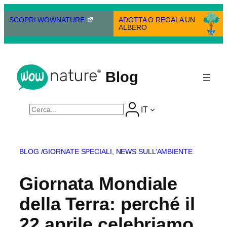
Vai
al
SCOPRI WOWNATURE
ADOTTA O REGALA
UN
ALBERO
contenuto
Blog
Cerca
IT
BLOG /
GIORNATE SPECIALI
, 
NEWS SULL’AMBIENTE
Giornata Mondiale
della Terra: perché il
22 aprile celebriamo