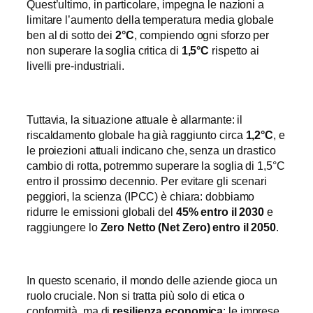
Quest’ultimo, in particolare, impegna le nazioni a
limitare l’aumento della temperatura media globale
ben al di sotto dei
2°C
, compiendo ogni sforzo per
non superare la soglia critica di
1,5°C
rispetto ai
livelli pre-industriali.
Tuttavia, la situazione attuale è allarmante: il
riscaldamento globale ha già raggiunto circa
1,2°C
, e
le proiezioni attuali indicano che, senza un drastico
cambio di rotta, potremmo superare la soglia di 1,5°C
entro il prossimo decennio. Per evitare gli scenari
peggiori, la scienza (IPCC) è chiara: dobbiamo
ridurre le emissioni globali del
45% entro il 2030
e
raggiungere lo
Zero Netto (Net Zero) entro il 2050
.
In questo scenario, il mondo delle aziende gioca un
ruolo cruciale. Non si tratta più solo di etica o
conformità, ma di
resilienza economica
: le imprese