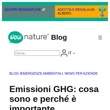
Vai
al
SCOPRI WOWNATURE
ADOTTA O REGALA
UN
ALBERO
contenuto
Blog
Cerca
IT
BLOG /
EMERGENZE AMBIENTALI
, 
NEWS PER AZIENDE
Emissioni GHG: cosa
sono e perché è
importante