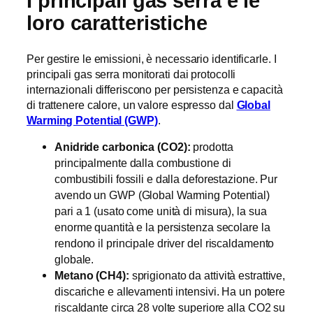
I principali gas serra e le
loro caratteristiche
Per gestire le emissioni, è necessario identificarle. I
principali gas serra monitorati dai protocolli
internazionali differiscono per persistenza e capacità
di trattenere calore, un valore espresso dal
Global
Warming Potential (GWP)
.
Anidride carbonica (CO
2
):
prodotta
principalmente dalla combustione di
combustibili fossili e dalla deforestazione. Pur
avendo un GWP (Global Warming Potential)
pari a 1 (usato come unità di misura), la sua
enorme quantità e la persistenza secolare la
rendono il principale driver del riscaldamento
globale.
Metano (CH4):
sprigionato da attività estrattive,
discariche e allevamenti intensivi. Ha un potere
riscaldante circa 28 volte superiore alla
CO
2
su