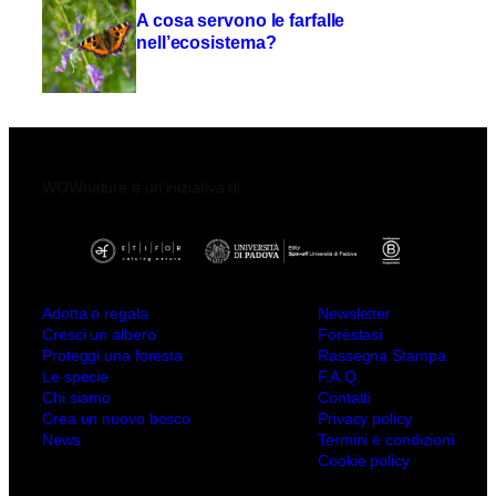
A cosa servono le farfalle
nell’ecosistema?
WOWnature è un’iniziativa di:
Adotta o regala
Newsletter
Cresci un albero
Forèstasi
Proteggi una foresta
Rassegna Stampa
Le specie
F.A.Q.
Chi siamo
Contatti
Crea un nuovo bosco
Privacy policy
News
Termini e condizioni
Cookie policy