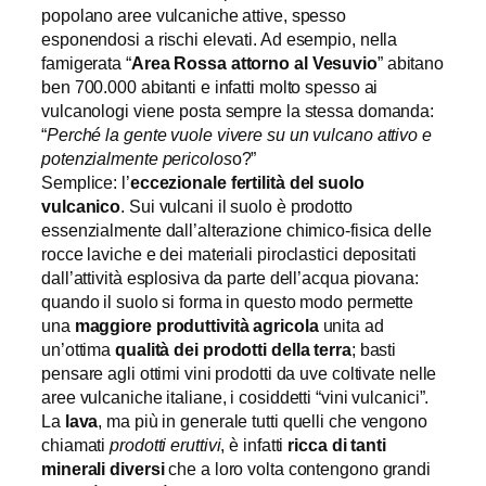
popolano aree vulcaniche attive, spesso
esponendosi a rischi elevati. Ad esempio, nella
famigerata “
Area Rossa attorno al Vesuvio
” abitano
ben 700.000 abitanti e infatti molto spesso ai
vulcanologi viene posta sempre la stessa domanda:
“
Perché la gente vuole vivere su un vulcano attivo e
potenzialmente pericolos
o?”
Semplice: l’
eccezionale fertilità del suolo
vulcanico
. Sui vulcani il suolo è prodotto
essenzialmente dall’alterazione chimico-fisica delle
rocce laviche e dei materiali piroclastici depositati
dall’attività esplosiva da parte dell’acqua piovana:
quando il suolo si forma in questo modo permette
una
maggiore produttività agricola
unita ad
un’ottima
qualità dei prodotti della terra
; basti
pensare agli ottimi vini prodotti da uve coltivate nelle
aree vulcaniche italiane, i cosiddetti “vini vulcanici”.
La
lava
, ma più in generale tutti quelli che vengono
chiamati
prodotti eruttivi
, è infatti
ricca di tanti
minerali diversi
che a loro volta contengono grandi