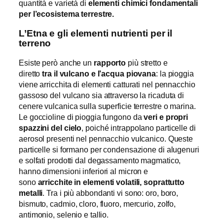
quantità e varietà di
elementi chimici fondamentali
per l’ecosistema terrestre.
L’Etna e gli elementi nutrienti per il
terreno
Esiste però anche un
rapporto
più stretto e
diretto
tra il vulcano e l’acqua piovana
: la pioggia
viene arricchita di elementi catturati nel pennacchio
gassoso del vulcano sia attraverso la ricaduta di
cenere vulcanica sulla superficie terrestre o marina.
Le goccioline di pioggia fungono da
veri e propri
spazzini del cielo
, poiché intrappolano particelle di
aerosol presenti nel pennacchio vulcanico. Queste
particelle si formano per condensazione di alugenuri
e solfati prodotti dal degassamento magmatico,
hanno dimensioni inferiori al micron e
sono
arricchite in elementi volatili, soprattutto
metalli
. Tra i più abbondanti vi sono: oro, boro,
bismuto, cadmio, cloro, fluoro, mercurio, zolfo,
antimonio, selenio e tallio.