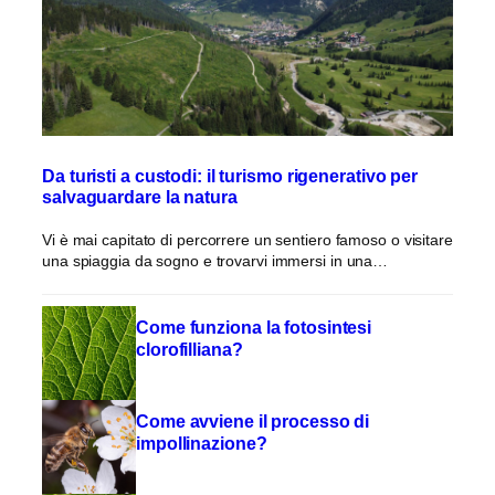
Da turisti a custodi: il turismo rigenerativo per
salvaguardare la natura
Vi è mai capitato di percorrere un sentiero famoso o visitare
una spiaggia da sogno e trovarvi immersi in una…
Come funziona la fotosintesi
clorofilliana?
Come avviene il processo di
impollinazione?