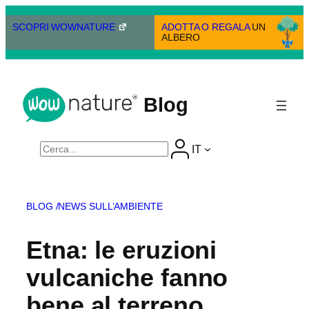
Vai
al
SCOPRI WOWNATURE
ADOTTA O REGALA
UN
ALBERO
contenuto
Blog
Cerca
IT
BLOG /
NEWS SULL’AMBIENTE
Etna: le eruzioni
vulcaniche fanno
bene al terreno