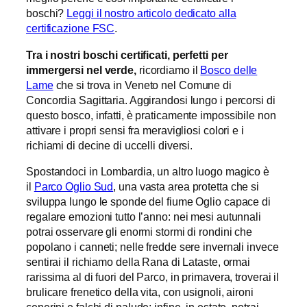
boschi?
Leggi il nostro articolo dedicato alla
certificazione FSC
.
Tra i nostri boschi certificati, perfetti per
immergersi nel verde,
ricordiamo il
Bosco delle
Lame
che si trova in Veneto nel Comune di
Concordia Sagittaria. Aggirandosi lungo i percorsi di
questo bosco, infatti, è praticamente impossibile non
attivare i propri sensi fra meravigliosi colori e i
richiami di decine di uccelli diversi.
Spostandoci in Lombardia, un altro luogo magico è
il
Parco Oglio Sud
, una vasta area protetta che si
sviluppa lungo le sponde del fiume Oglio capace di
regalare emozioni tutto l’anno: nei mesi autunnali
potrai osservare gli enormi stormi di rondini che
popolano i canneti; nelle fredde sere invernali invece
sentirai il richiamo della Rana di Lataste, ormai
rarissima al di fuori del Parco, in primavera, troverai il
brulicare frenetico della vita, con usignoli, aironi
cenerini e falchi di palude; infine, in estate, potrai