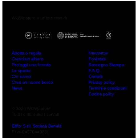
WOWnature è un’iniziativa di:
Adotta o regala
Newsletter
Cresci un albero
Forèstasi
Proteggi una foresta
Rassegna Stampa
Le specie
F.A.Q.
Chi siamo
Contatti
Crea un nuovo bosco
Privacy policy
News
Termini e condizioni
Cookie policy
© 2026 WOWnature
Tutti i diritti sono riservati
Etifor S.r.l. Società Benefit
P.IVA 04570440281