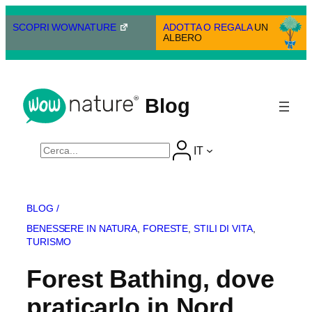
Vai
al
SCOPRI WOWNATURE
ADOTTA O REGALA
UN
ALBERO
contenuto
Blog
Cerca
IT
BLOG /
BENESSERE IN NATURA
, 
FORESTE
, 
STILI DI VITA
, 
TURISMO
Forest Bathing, dove
praticarlo in Nord