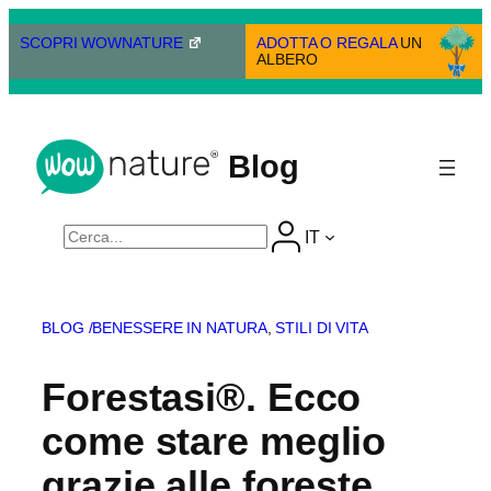
Vai
al
SCOPRI WOWNATURE
ADOTTA O REGALA
UN
ALBERO
contenuto
Blog
Cerca
IT
BLOG /
BENESSERE IN NATURA
, 
STILI DI VITA
Forestasi®. Ecco
come stare meglio
grazie alle foreste.