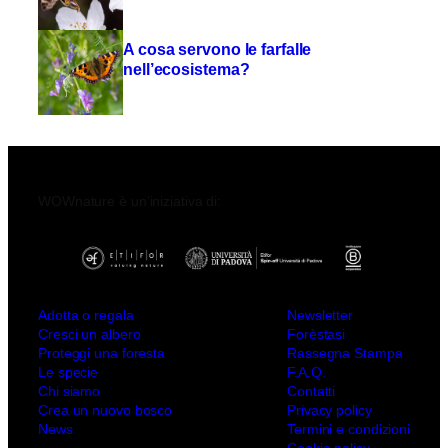
A cosa servono le farfalle
nell’ecosistema?
WOWnature è un’iniziativa di:
Adotta o regala
Newsletter
Cresci un albero
Forèstasi
Proteggi una foresta
Rassegna Stampa
Le specie
F.A.Q.
Chi siamo
Contatti
Crea un nuovo bosco
Privacy policy
News
Termini e condizioni
Cookie policy