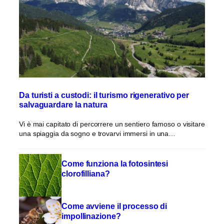
Da turisti a custodi: il turismo rigenerativo per
salvaguardare la natura
Vi è mai capitato di percorrere un sentiero famoso o visitare
una spiaggia da sogno e trovarvi immersi in una…
Come funziona la fotosintesi
clorofilliana?
Come avviene il processo di
impollinazione?