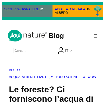
Vai
al
SCOPRI WOWNATURE
ADOTTA O REGALA
UN
ALBERO
contenuto
Blog
Cerca
IT
BLOG /
ACQUA
, 
ALBERI E PIANTE
, 
METODO SCIENTIFICO WOW
Le foreste? Ci
forniscono l’acqua di