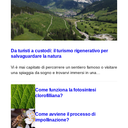
Da turisti a custodi: il turismo rigenerativo per
salvaguardare la natura
Vi è mai capitato di percorrere un sentiero famoso o visitare
una spiaggia da sogno e trovarvi immersi in una…
Come funziona la fotosintesi
clorofilliana?
Come avviene il processo di
impollinazione?