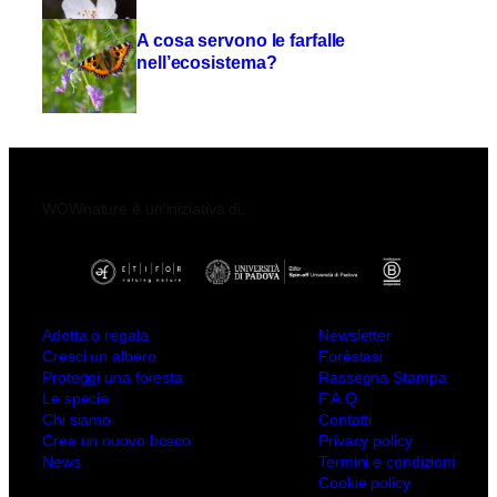
A cosa servono le farfalle
nell’ecosistema?
WOWnature è un’iniziativa di:
Adotta o regala
Newsletter
Cresci un albero
Forèstasi
Proteggi una foresta
Rassegna Stampa
Le specie
F.A.Q.
Chi siamo
Contatti
Crea un nuovo bosco
Privacy policy
News
Termini e condizioni
Cookie policy