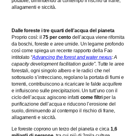
potabile, diminuendo al contempo il rischio di frane,
allagamenti e siccità.
Dalle foreste i tre quarti dell’acqua del pianeta
Proprio così: il
75 per cento
dell’acqua viene rifornita
da boschi, foreste e aree umide. Un legame profondo
così come spiega un recente rapporto della Fao
intitolato
“
Advancing the forest and water nexus
: A
capacity development facilitation guide”
. Tutte le aree
forestali, ogni singolo albero e le radici che nel
sottosuolo s’intrecciano, regolano la portata di fiumi e
torrenti, contribuiscono a ricaricare le falde acquifere
e influiscono sulle precipitazioni. Un tutt’uno con il
ciclo dell’acqua: agiscono infatti
come filtri
per la
purificazione dell’acqua e riducono l’erosione del
suolo, diminuendo al contempo il rischio di frane,
allagamenti e siccità.
Le foreste coprono un terzo del pianeta e circa
1,6
miliardi di persone
, tra cui più di 2mila culture