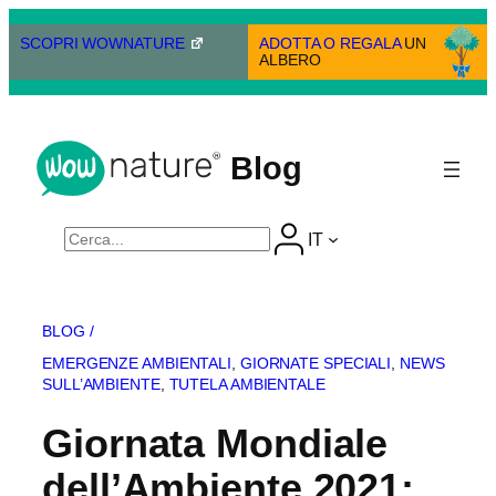
Vai
al
SCOPRI WOWNATURE
ADOTTA O REGALA
UN
ALBERO
contenuto
Blog
Cerca
IT
BLOG /
EMERGENZE AMBIENTALI
, 
GIORNATE SPECIALI
, 
NEWS
SULL’AMBIENTE
, 
TUTELA AMBIENTALE
Giornata Mondiale
dell’Ambiente 2021: