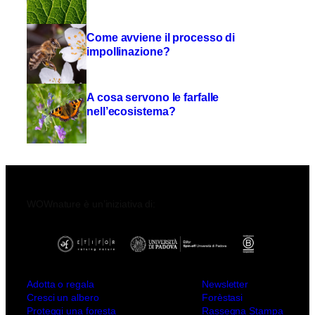
Come avviene il processo di
impollinazione?
A cosa servono le farfalle
nell’ecosistema?
WOWnature è un’iniziativa di:
Adotta o regala
Newsletter
Cresci un albero
Forèstasi
Proteggi una foresta
Rassegna Stampa