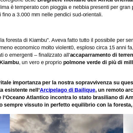
 clima è temperato con pioggia e nebbia presenti per gran 
 fino a 3.000 mm nelle pendici sud-orientali.
foresta di Kiambu”. Aveva fatto tutto il possibile per sens
omeno economico molto violent0, esploso circa 15 anni fa, 
ti o emergenti – finalizzato all’
accaparramento di terreni
i Kiambu
, un vero e proprio
polmone verde di più di mill
vitale importanza per la nostra sopravvivenza su quest
 esistente nell’
Arcipelago di Bailique
, un remoto arc
e l’Oceano Atlantico incontra lo stato brasiliano di A
empre vissuto in perfetto equilibrio con la foresta, l