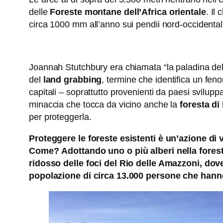
delle
Foreste montane dell’Africa orientale
. Il
circa 1000 mm all’anno sui pendii nord-occidentali
Joannah Stutchbury era chiamata “la paladina della 
del
land grabbing
, termine che identifica un fen
capitali – soprattutto provenienti da paesi sviluppa
minaccia che tocca da vicino anche la
foresta d
per proteggerla.
Proteggere le foreste esistenti è un’azione di 
Come? Adottando uno o più alberi nella foresta
ridosso delle foci del Rio delle Amazzoni, dov
popolazione di circa 13.000 persone che hanno s