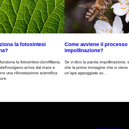
iona la fotosintesi
Come avviene il processo 
ana?
impollinazione?
nziona la fotosintesi clorofilliana,
Se vi dico la parola impollinazione
ell’ossigeno arriva dal mare e
che la prima immagine che vi viene
e una riforestazione scientifica
un’ape appoggiata su…
ure.
Adotta o regala