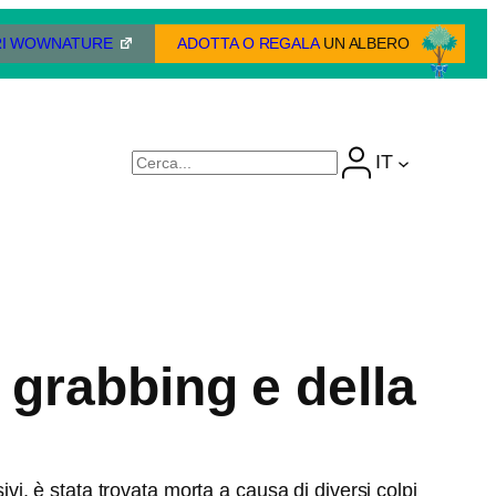
I WOWNATURE
ADOTTA O REGALA
UN ALBERO
IT
Cerca
 grabbing e della
ivi, è stata trovata morta a causa di diversi colpi