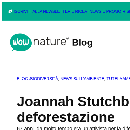
Vai
ISCRIVITI ALLA NEWSLETTER E RICEVI NEWS E PROMO RI
al
contenuto
Blog
BLOG /
BIODIVERSITÀ
, 
NEWS SULL’AMBIENTE
, 
TUTELA AM
Joannah Stutchbur
deforestazione
67 anni, da molto tempo era un’attivista per la dife