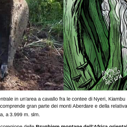
entrale in un’area a cavallo fra le contee di Nyeri, Kiambu 
 comprende gran parte dei monti Aberdare e della relativa f
ma, a 3.999 m. slm.
’ecoregione delle
Brughiere montane dell’Africa orienta