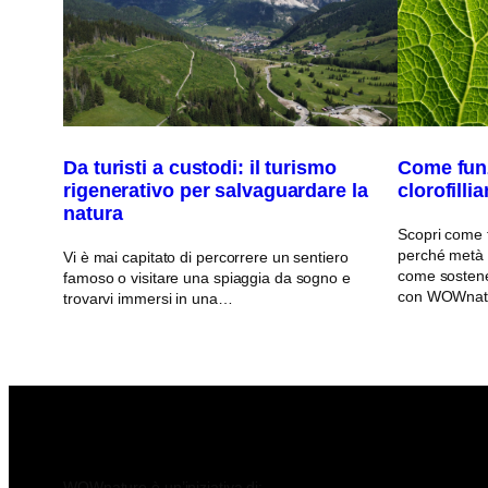
Da turisti a custodi: il turismo
Come funz
rigenerativo per salvaguardare la
clorofilli
natura
Scopri come fu
perché metà d
Vi è mai capitato di percorrere un sentiero
come sostener
famoso o visitare una spiaggia da sogno e
con WOWnat
trovarvi immersi in una…
WOWnature è un’iniziativa di: