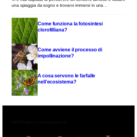
una spiaggia da sogno e trovarvi immersi in una…
Come funziona la fotosintesi
clorofilliana?
Come avviene il processo di
impollinazione?
A cosa servono le farfalle
nell’ecosistema?
WOWnature è un’iniziativa di: