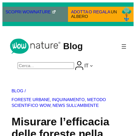
Vai
al
SCOPRI WOWNATURE
ADOTTA O REGALA
UN
ALBERO
contenuto
Blog
Cerca
IT
BLOG /
FORESTE URBANE
, 
INQUINAMENTO
, 
METODO
SCIENTIFICO WOW
, 
NEWS SULL’AMBIENTE
Misurare l’efficacia
delle foreste nella