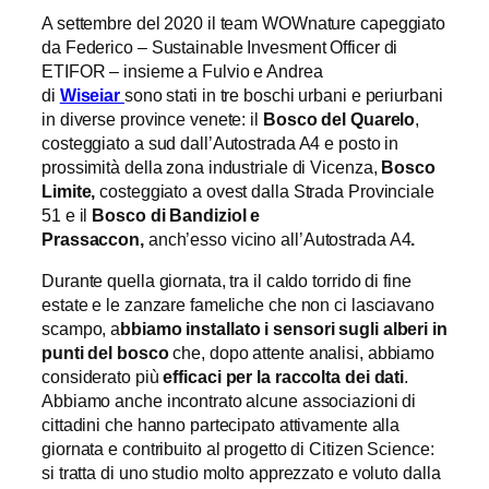
A settembre del 2020 il team WOWnature capeggiato
da Federico – Sustainable Invesment Officer di
ETIFOR – insieme a Fulvio e Andrea
di
Wiseiar
sono stati in tre boschi urbani e periurbani
in diverse province venete: il
Bosco del Quarelo
,
costeggiato a sud dall’Autostrada A4 e posto in
prossimità della zona industriale di Vicenza,
Bosco
Limite,
costeggiato a ovest dalla Strada Provinciale
51 e il
Bosco di Bandiziol e
Prassaccon,
anch’esso vicino all’Autostrada A4
.
Durante quella giornata, tra il caldo torrido di fine
estate e le zanzare fameliche che non ci lasciavano
scampo, a
bbiamo installato i sensori sugli alberi in
punti del bosco
che, dopo attente analisi, abbiamo
considerato più
efficaci per la raccolta dei dati
.
Abbiamo anche incontrato alcune associazioni di
cittadini che hanno partecipato attivamente alla
giornata e contribuito al progetto di Citizen Science:
si tratta di uno studio molto apprezzato e voluto dalla