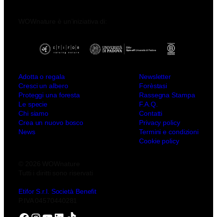
WOWnature è un’iniziativa di:
Adotta o regala
Newsletter
Cresci un albero
Forèstasi
Proteggi una foresta
Rassegna Stampa
Le specie
F.A.Q.
Chi siamo
Contatti
Crea un nuovo bosco
Privacy policy
News
Termini e condizioni
Cookie policy
© 2026 WOWnature
Tutti i diritti sono riservati
Etifor S.r.l. Società Benefit
P.IVA 04570440281