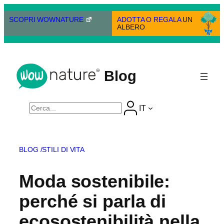
Vai
al
SCOPRI WOWNATURE
ADOTTA O REGALA
UN
ALBERO
contenuto
Blog
Cerca
IT
BLOG /
STILI DI VITA
Moda sostenibile:
perché si parla di
ecosostenibilità nella