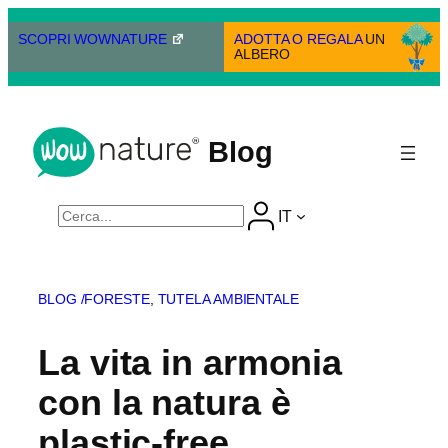
Vai
al
SCOPRI WOWNATURE
ADOTTA O REGALA
UN
ALBERO
contenuto
Blog
Cerca
IT
BLOG /
FORESTE
, 
TUTELA AMBIENTALE
La vita in armonia
con la natura è
plastic-free