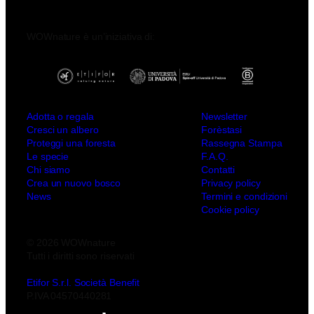
WOWnature è un’iniziativa di:
Adotta o regala
Newsletter
Cresci un albero
Forèstasi
Proteggi una foresta
Rassegna Stampa
Le specie
F.A.Q.
Chi siamo
Contatti
Crea un nuovo bosco
Privacy policy
News
Termini e condizioni
Cookie policy
© 2026 WOWnature
Tutti i diritti sono riservati
Etifor S.r.l. Società Benefit
P.IVA 04570440281