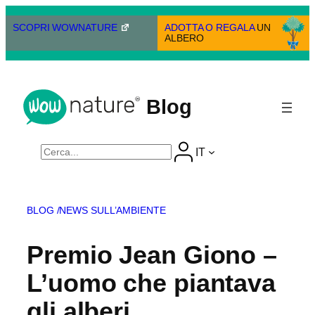
Vai
al
SCOPRI WOWNATURE
ADOTTA O REGALA
UN
ALBERO
contenuto
Blog
Cerca
IT
BLOG /
NEWS SULL’AMBIENTE
Premio Jean Giono –
L’uomo che piantava
gli alberi