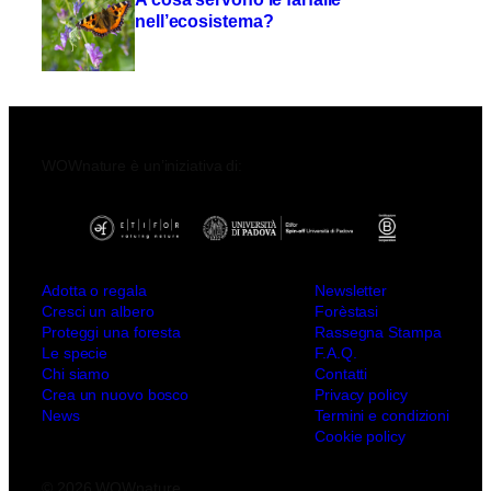
nell’ecosistema?
WOWnature è un’iniziativa di:
Adotta o regala
Newsletter
Cresci un albero
Forèstasi
Proteggi una foresta
Rassegna Stampa
Le specie
F.A.Q.
Chi siamo
Contatti
Crea un nuovo bosco
Privacy policy
News
Termini e condizioni
Cookie policy
© 2026 WOWnature