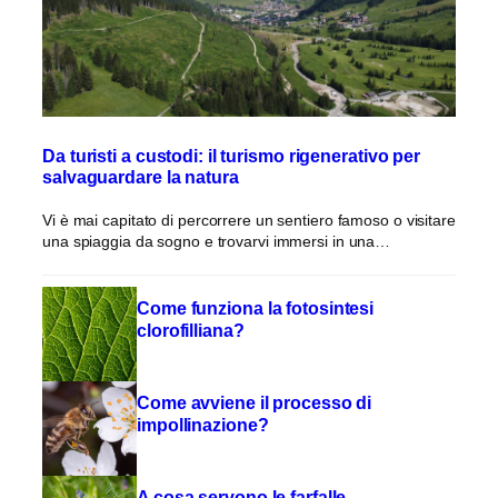
Da turisti a custodi: il turismo rigenerativo per
salvaguardare la natura
Vi è mai capitato di percorrere un sentiero famoso o visitare
una spiaggia da sogno e trovarvi immersi in una…
Come funziona la fotosintesi
clorofilliana?
Come avviene il processo di
impollinazione?
A cosa servono le farfalle