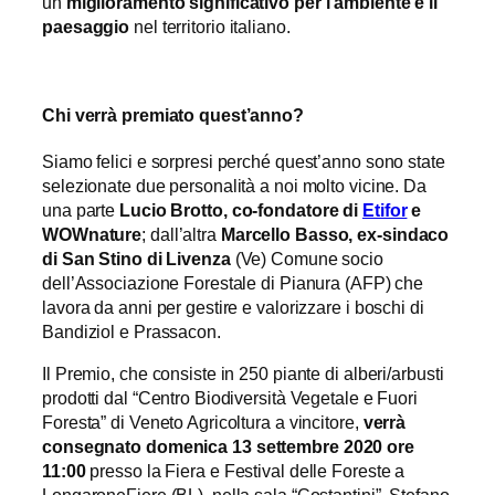
un
miglioramento significativo per l’ambiente e il
paesaggio
nel territorio italiano.
Chi verrà premiato quest’anno?
Siamo felici e sorpresi perché quest’anno sono state
selezionate due personalità a noi molto vicine. Da
una parte
Lucio Brotto, co-fondatore di
Etifor
e
WOWnature
; dall’altra
Marcello Basso, ex-sindaco
di San Stino di Livenza
(Ve) Comune socio
dell’Associazione Forestale di Pianura (AFP) che
lavora da anni per gestire e valorizzare i boschi di
Bandiziol e Prassacon.
Il Premio, che consiste in 250 piante di alberi/arbusti
prodotti dal “Centro Biodiversità Vegetale e Fuori
Foresta” di Veneto Agricoltura a vincitore,
verrà
consegnato
domenica 13 settembre 2020 ore
11:00
presso la Fiera e Festival delle Foreste a