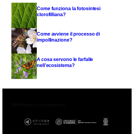
Come funziona la fotosintesi
clorofilliana?
Come avviene il processo di
impollinazione?
A cosa servono le farfalle
nell’ecosistema?
WOWnature è un’iniziativa di: