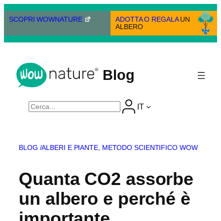
Vai
al
SCOPRI WOWNATURE
ADOTTA O REGALA
UN
ALBERO
contenuto
Blog
Cerca
IT
BLOG /
ALBERI E PIANTE
, 
METODO SCIENTIFICO WOW
Quanta CO2 assorbe
un albero e perché è
importante