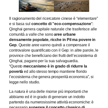
Il ragionamento del ricercatore cinese è “elementare”
e si basa sul
concetto di “eco-compensazione
”:
Qinghai genera capitale naturale che trasferisce alle
comunità a valle che sono
aree urbane
densamente popolate, ricche in Pil ma povere in
Gep
. Queste aree vanno quindi a compensare il
controvalore quantificato con il Gep: in altre parole, le
province che beneficiano dei frutti dell’ecosistema di
Qinghai, pagano per la sua salvaguardia.
“Questo
meccanismo è in grado di ridurre la
povertà
ed allo stesso tempo mantiene florido
l’ecosistema che genera prosperità economica”, si
legge nello studio.
La natura è una delle risorse più importanti che
abbiamo ed è in grado di generare un indotto
partendo da numerosissime attività economiche: è
necessario
superare
il concetto classico di