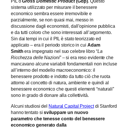
PIL o
Gross Domestic Product
(Gdp)
. Questo
sistema utilizzato per misurare il benessere
economico sembra essere irremovibile e
parzialmente, se non quasi mai, messo in
discussione dagli economisti, dall’opinione pubblica
e da tutti coloro che sono interessati all’argomento.
Sin dai tempi in cui il PIL è stato teorizzato ed
applicato – era il periodo storico in cui
Adam
Smith
era impegnato nel suo celebre libro “
La
Ricchezza delle Nazioni
” – si era reso evidente che
mancavano alcune variabili fondamentali non incluse
all’interno del modello macroeconomico: il
benessere prodotto e indotto da tutto ciò che ruota
attorno al concetto di natura, ambiente e quindi al
benessere economico che questi elementi “naturali”
sono in grado di donare alla collettività.
Alcuni studiosi del
Natural Capital Project
di Stanford
hanno tentato si
sviluppare un nuovo
parametro
che tenesse conto del benessere
economico generato dalla