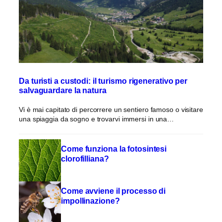
Da turisti a custodi: il turismo rigenerativo per
salvaguardare la natura
Vi è mai capitato di percorrere un sentiero famoso o visitare
una spiaggia da sogno e trovarvi immersi in una…
Come funziona la fotosintesi
clorofilliana?
Come avviene il processo di
impollinazione?