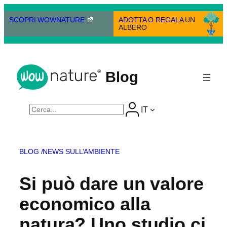
Vai
al
SCOPRI WOWNATURE
ADOTTA O REGALA
UN
ALBERO
contenuto
Blog
Cerca
IT
BLOG /
NEWS SULL’AMBIENTE
Si può dare un valore
economico alla
natura? Uno studio ci