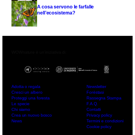
A cosa servono le farfalle
nell’ecosistema?
WOWnature è un’iniziativa di:
Adotta o regala
Newsletter
Cresci un albero
Forèstasi
Proteggi una foresta
Rassegna Stampa
Le specie
F.A.Q.
Chi siamo
Contatti
Crea un nuovo bosco
Privacy policy
News
Termini e condizioni
Cookie policy