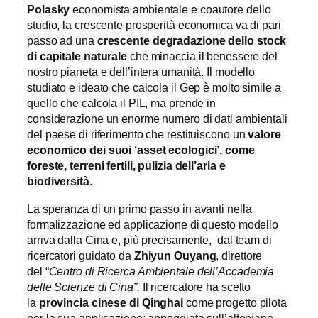
Polasky
economista ambientale e coautore dello
studio, la crescente prosperità economica va di pari
passo ad una
crescente degradazione dello stock
di capitale naturale
che minaccia il benessere del
nostro pianeta e dell’intera umanità. Il modello
studiato e ideato che calcola il Gep è molto simile a
quello che calcola il PIL, ma prende in
considerazione un enorme numero di dati ambientali
del paese di riferimento che restituiscono un
valore
economico dei suoi ‘asset ecologici’, come
foreste, terreni fertili, pulizia dell’aria e
biodiversità
.
La speranza di un primo passo in avanti nella
formalizzazione ed applicazione di questo modello
arriva dalla Cina e, più precisamente, dal team di
ricercatori guidato da
Zhiyun Ouyang
, direttore
del
“
Centro di Ricerca Ambientale dell’Accademia
delle Scienze di Cina”.
Il ricercatore ha scelto
la
provincia cinese di Qinghai
come progetto pilota
per la sua applicazione: appoggiata sull’altopiano