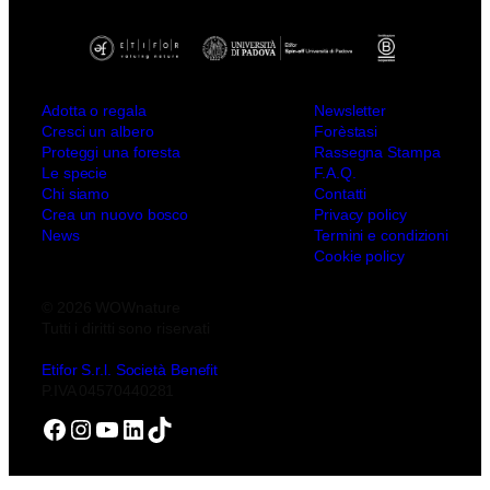
Adotta o regala
Newsletter
Cresci un albero
Forèstasi
Proteggi una foresta
Rassegna Stampa
Le specie
F.A.Q.
Chi siamo
Contatti
Crea un nuovo bosco
Privacy policy
News
Termini e condizioni
Cookie policy
© 2026 WOWnature
Tutti i diritti sono riservati
Etifor S.r.l. Società Benefit
P.IVA 04570440281
Facebook
Instagram
YouTube
LinkedIn
TikTok