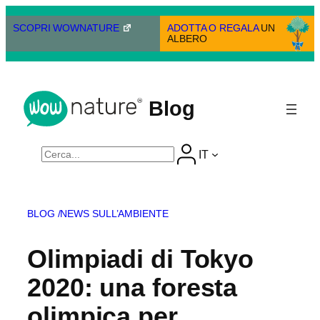
Vai
al
SCOPRI WOWNATURE
ADOTTA O REGALA
UN
ALBERO
contenuto
Blog
Cerca
IT
BLOG /
NEWS SULL’AMBIENTE
Olimpiadi di Tokyo
2020: una foresta
olimpica per