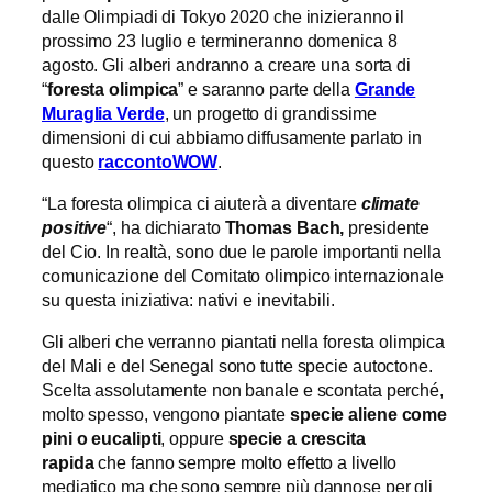
dalle Olimpiadi di Tokyo 2020 che inizieranno il
prossimo 23 luglio e termineranno domenica 8
agosto. Gli alberi andranno a creare una sorta di
“
foresta olimpica
” e saranno parte della
Grande
Muraglia Verde
, un progetto di grandissime
dimensioni di cui abbiamo diffusamente parlato in
questo
raccontoWOW
.
“La foresta olimpica ci aiuterà a diventare
climate
positive
“, ha dichiarato
Thomas Bach,
presidente
del Cio. In realtà, sono due le parole importanti nella
comunicazione del Comitato olimpico internazionale
su questa iniziativa: nativi e inevitabili.
Gli alberi che verranno piantati nella foresta olimpica
del Mali e del Senegal sono tutte specie autoctone.
Scelta assolutamente non banale e scontata perché,
molto spesso, vengono piantate
specie aliene come
pini o eucalipti
, oppure
specie a crescita
rapida
che fanno sempre molto effetto a livello
mediatico ma che sono sempre più dannose per gli