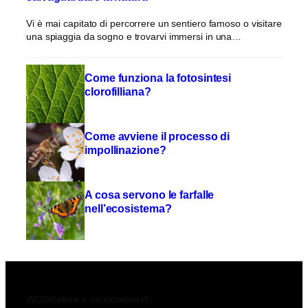
Vi è mai capitato di percorrere un sentiero famoso o visitare
una spiaggia da sogno e trovarvi immersi in una…
Come funziona la fotosintesi
clorofilliana?
Come avviene il processo di
impollinazione?
A cosa servono le farfalle
nell’ecosistema?
WOWnature è un’iniziativa di: