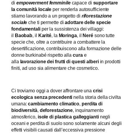
di
empowerment femminile
capace di
supportare
la comunità locale
per renderla autosufficiente
stiamo lavorando a un progetto di
riforestazione
social
e
che ti permette di
adottare delle specie
fondamentali
per la sussistenza dei villaggi:
il
Baobab
, il
Karité
, la
Moringa
, il
Neré
sono tutte
specie che, oltre a contribuire a combattere la
desertificazione, contribuiscono alla formazione delle
donne burkinabé rispetto alla
cura
e
alla
lavorazione dei frutti di questi alberi
in prodotti
finiti, ad uso sia alimentare che cosmetico.
Ci troviamo oggi a dover affrontare una
crisi
ecologica senza precedenti
nella storia della civiltа
umana:
cambiamento climatico
,
perdita di
biodiversità
,
deforestazione
, inquinamento
atmosferico,
isole di plastica galleggianti
negli
oceani e perdita di suolo sono solamente alcuni degli
effetti visibili causati dall’eccessiva pressione