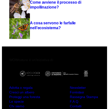
Come avviene il processo di
impollinazione?
A cosa servono le farfalle
nell’ecosistema?
WOWnature è un’iniziativa di:
Adotta o regala
Newsletter
Cresci un albero
Forèstasi
Proteggi una foresta
Rassegna Stampa
Le specie
F.A.Q.
Chi siamo
Contatti