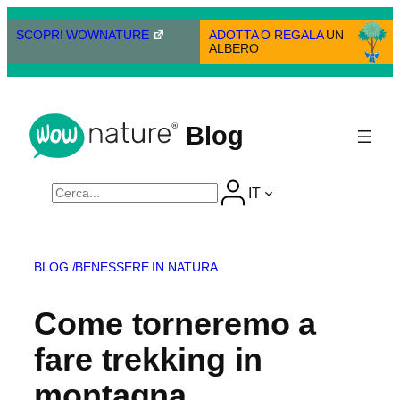
Vai
al
SCOPRI WOWNATURE
ADOTTA O REGALA
UN
ALBERO
contenuto
Blog
Cerca
IT
BLOG /
BENESSERE IN NATURA
Come torneremo a
fare trekking in
montagna