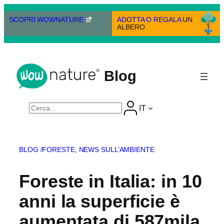
Vai
al
SCOPRI WOWNATURE
ADOTTA O REGALA
UN
ALBERO
contenuto
Blog
Cerca
IT
BLOG /
FORESTE
, 
NEWS SULL’AMBIENTE
Foreste in Italia: in 10
anni la superficie è
aumentata di 587mila