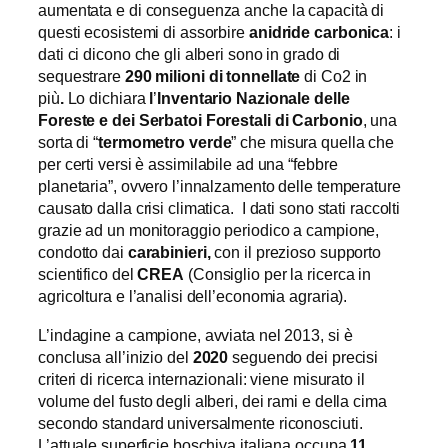
aumentata e di conseguenza anche la capacità di
questi ecosistemi di assorbire
anidride carbonica
: i
dati ci dicono che gli alberi sono in grado di
sequestrare
290 milioni di tonnellate
di Co2 in
più
.
Lo dichiara
l
’
Inventario Nazionale delle
Foreste e dei Serbatoi Forestali
di Carbonio
, una
sorta di “
termometro verde
” che misura quella che
per certi versi è assimilabile ad una “febbre
planetaria”, ovvero l’innalzamento delle temperature
causato dalla crisi climatica. I dati sono stati raccolti
grazie ad un monitoraggio periodico a campione,
condotto dai
carabinieri,
con il prezioso supporto
scientifico del
CREA
(Consiglio per la ricerca in
agricoltura e l’analisi dell’economia agraria).
L’indagine a campione, avviata nel 2013, si è
conclusa all’inizio del
2020
seguendo dei precisi
criteri di ricerca internazionali: viene misurato il
volume del fusto degli alberi, dei rami e della cima
secondo standard universalmente riconosciuti.
L’attuale superficie boschiva italiana occupa
11