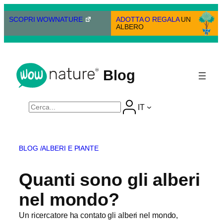
Vai
al
SCOPRI WOWNATURE
ADOTTA O REGALA
UN
ALBERO
contenuto
Blog
Cerca
IT
BLOG /
ALBERI E PIANTE
Quanti sono gli alberi
nel mondo?
Un ricercatore ha contato gli alberi nel mondo,