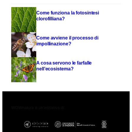
Come funziona la fotosintesi
clorofilliana?
Come avviene il processo di
impollinazione?
A cosa servono le farfalle
nell’ecosistema?
WOWnature è un’iniziativa di: